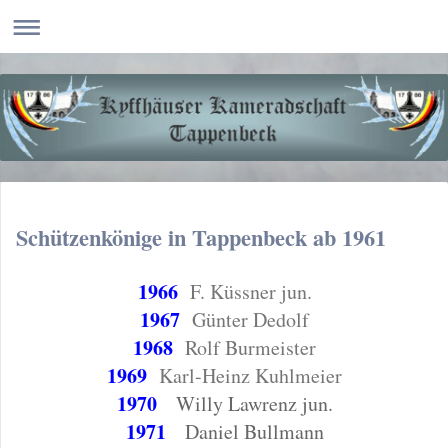
Schützenkönige in Tappenbeck ab 1961
1966
F. Küssner jun.
1967
Günter Dedolf
1968
Rolf Burmeister
1969
Karl-Heinz Kuhlmeier
1970
Willy Lawrenz jun.
1971
Daniel Bullmann