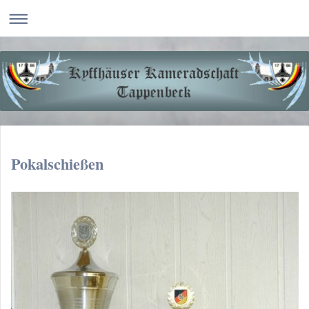
Pokalschießen